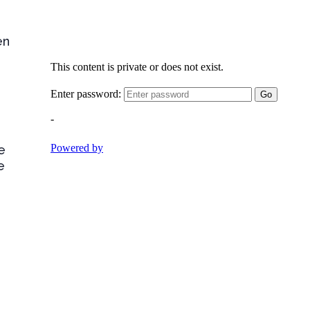
en
s
e
e